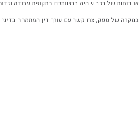
או דוחות של רכב שהיה ברשותכם בתקופת עבודה וכדומ
במקרה של ספק, צרו קשר עם עורך דין המתמחה בדיני 
כאשר מדובר על זכויות בעת סיום ההעסקה, ישנן שאלות 
עורכת הדין עדן חן בעלת ידע עשיר ואשר בקיאה בתחום 
באמצעות
עו"ד עדן חן
תוכלו לדעת בדיוק מהן הזכויות ש