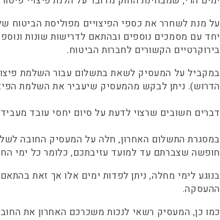
ימים הרי, שמבחינת החוק מדובר על הלנת פיצויי פיטורין (ריבית והצמדה בלבד) ולאחר 30 יום של
בירוקרטיים הקשורים לחברות הביטוח.
במקביל על המעסיק לשאת בתשלום עבור השלמת פיצויי פי
הדרוש). ניתן לבקש מהמעסיק שיעביר את השלמת הפיצו
דברים חשובים שרצוי לדעת על סיום יחסי עובד מעביד
במסגרת התשלום האחרון, חלה על המעסיק החובה לשלם 
חופשה שצברתם עד למועד עזיבתכם, כלומר כל ימי החופ
בנוגע לימי מחלה, ניתן לפדות ימים אלו אך זאת בהתא
ההעסקה.
כמו כן, המעסיק רשאי לנכות משכרכם האחרון את החובות