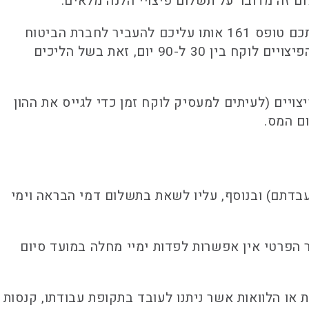
על מנת לשחרר את כספי הפיצויים מפוליסת הביטוח שלכם הרי שעל המעסיק להנפיק לכם במועד סיום העסקתכם טופס 161 אותו עליכם להעביר לחברת הביטוח
יחד עם מסמכים נוספים ובהתאם לדרישות שונות ונוספות של כל חברת ביטוח. במקרים מסוימים שחרור כספי הפיצויים לוקח בין 30 ל-90 יום, זאת בשל הליכים
ויים (לעיתים למעסיק לוקח זמן כדי לגייס את ההון
ם המס.
דתם) ובנוסף, עליו לשאת בתשלום דמי הבראה וימי
 הפרטי אין אפשרות לפדות ימיי מחלה במועד סיום
או הלוואות אשר ניתנו לעובד בתקופת עבודתו, קנסות