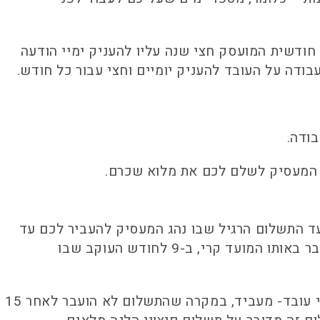
ודשית המועסק חצי שנה עליו להעניק ימיי הודעה
ודה.
ל המעסיק לשלם לכם את מלוא שכרם.
עד התשלום הרגיל שבו נהג המעסיק להעביר לכם עד
כה את שכרכם. כלומר, אם שכרכם הועבר לכם בכל תקופת עבודתכם בכל ה-9 לחודש, משכורתכם האחרונה תועבר באותו המועד קרי, ב-9 לחודש העוקב שבו
לעניין פיצויי פיטורין- הרי שעל המעסיק לשאת בתשלום פיצויי הפיטורים 15 ימים לכל המאוחר מיום סיום יחסי עובד- מעביד, במקרה שהתשלום לא הועבר לאחר 15